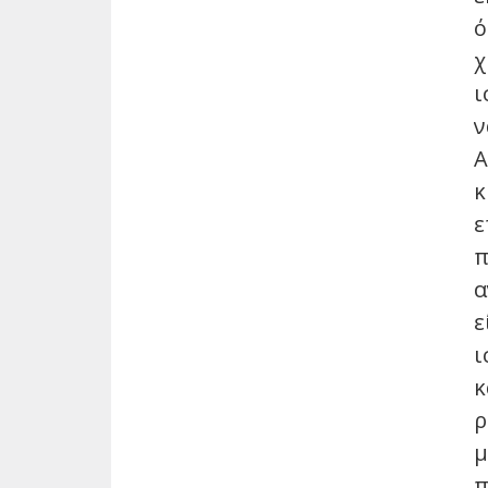
ό
χ
ι
ν
Α
κ
ε
π
α
ε
ι
κ
ρ
μ
π