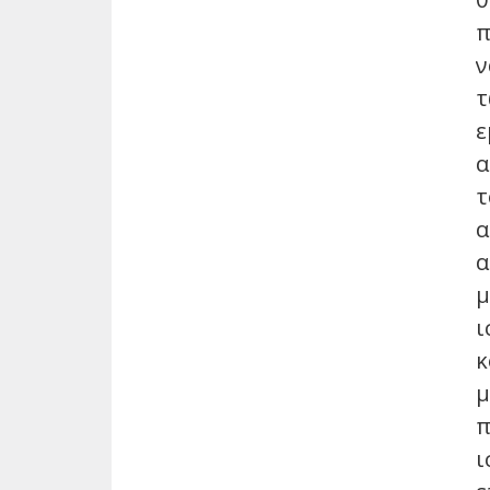
π
ν
τ
ε
α
τ
α
α
μ
ι
κ
μ
π
ι