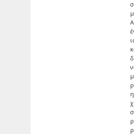
σ
μ
Α
έ
ι
κ
δ
ν
μ
ρ
η
χ
σ
ρ
ρ