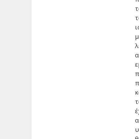
τ
τ
ι
μ
λ
α
ε
π
π
κ
τ
έ
α
υ
θ