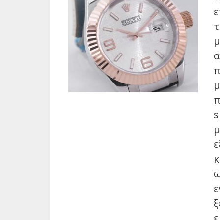
ε
τ
μ
α
π
μ
π
s
μ
ε
κ
ω
ε
ξ
ε