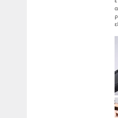
ε
α
ρ
ε