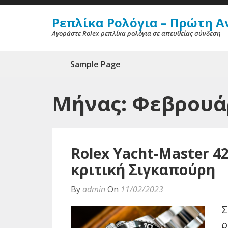
Ρεπλίκα Ρολόγια – Πρώτη Α
Αγοράστε Rolex ρεπλίκα ρολόγια σε απευθείας σύνδεση
Sample Page
Μήνας: Φεβρουά
Rolex Yacht-Master 42
κριτική Σιγκαπούρη
By
admin
On
11/02/2023
Σ
ρ