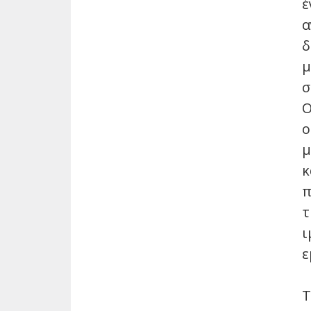
έ
α
δ
μ
σ
O
ο
μ
κ
π
τ
ι
ε
Τ