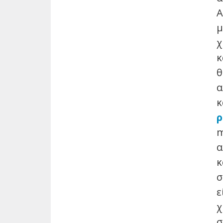
Α
μ
χ
κ
θ
α
κ
ρ
m
α
κ
σ
ε
χ
σ