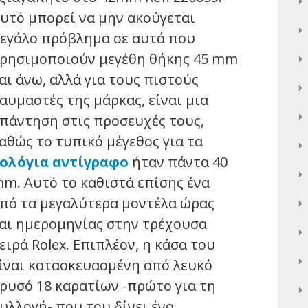
υτό μπορεί να μην ακούγεται
εγάλο πρόβλημα σε αυτά που
ρησιμοποιούν μεγέθη θήκης 45 mm
αι άνω, αλλά για τους πιστούς
αυμαστές της μάρκας, είναι μια
πάντηση στις προσευχές τους,
αθώς το τυπικό μέγεθος για τα
ολόγια αντίγραφο
ήταν πάντα 40
m. Αυτό το καθιστά επίσης ένα
πό τα μεγαλύτερα μοντέλα ώρας
αι ημερομηνίας στην τρέχουσα
ειρά Rolex. Επιπλέον, η κάσα του
ίναι κατασκευασμένη από λευκό
ρυσό 18 καρατίων -πρώτο για τη
υλλογή- που του δίνει ένα