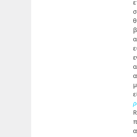
ε
σ
θ
β
α
ε
ε
α
α
μ
ε
ρ
R
π
α