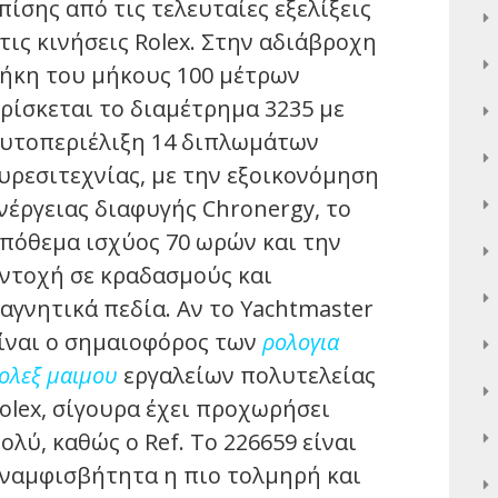
πίσης από τις τελευταίες εξελίξεις
τις κινήσεις Rolex. Στην αδιάβροχη
ήκη του μήκους 100 μέτρων
ρίσκεται το διαμέτρημα 3235 με
υτοπεριέλιξη 14 διπλωμάτων
υρεσιτεχνίας, με την εξοικονόμηση
νέργειας διαφυγής Chronergy, το
πόθεμα ισχύος 70 ωρών και την
ντοχή σε κραδασμούς και
αγνητικά πεδία. Αν το Yachtmaster
ίναι ο σημαιοφόρος των
ρολογια
ολεξ μαιμου
εργαλείων πολυτελείας
olex, σίγουρα έχει προχωρήσει
ολύ, καθώς ο Ref. Το 226659 είναι
ναμφισβήτητα η πιο τολμηρή και