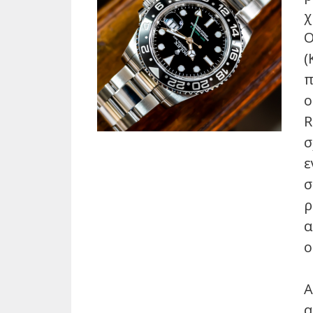
χ
O
(
π
ο
R
σ
ε
σ
ρ
α
ο
Α
α