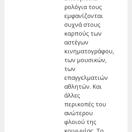
ρολόγια τους
εμφανίζονται
συχνά στους
καρπούς των
αστέγων
κινηματογράφου,
των μουσικών,
των
επαγγελματιών
αθλητών. Και
άλλες
περικοπές του
ανώτερου
φλοιού της
κοινωνίας. Το