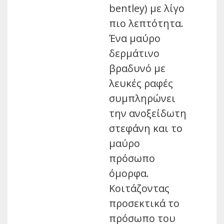
bentley) με λίγο
πιο λεπτότητα.
Ένα μαύρο
δερμάτινο
βραδυνό με
λευκές ραφές
συμπληρώνει
την ανοξείδωτη
στεφάνη και το
μαύρο
πρόσωπο
όμορφα.
Κοιτάζοντας
προσεκτικά το
πρόσωπο του