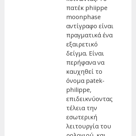
πατέκ phiippe
moonphase
αντίγραφο είναι
πραγματικά ένα
εξαιρετικό
δείγμα. Είναι
περήφανα να
καυχηθεί το
όνομα patek-
philippe,
επιδεικνύοντας
τέλεια την
εσωτερική
λειτουργία του
ρολογιού, και