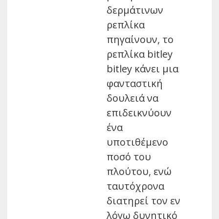
δερμάτινων
ρεπλίκα
πηγαίνουν, το
ρεπλίκα bitley
bitley κάνει μια
φανταστική
δουλειά να
επιδεικνύουν
ένα
υποτιθέμενο
ποσό του
πλούτου, ενώ
ταυτόχρονα
διατηρεί τον εν
λόγω δυνητικό