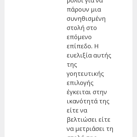
ρολόι για να
πάρουν μια
συνηθισμένη
στολή στο
επόμενο
επίπεδο. Η
ευελιξία αυτής
της
γοητευτικής
επιλογής
έγκειται στην
ικανότητά της
είτε να
βελτιώσει είτε
να μετριάσει τη