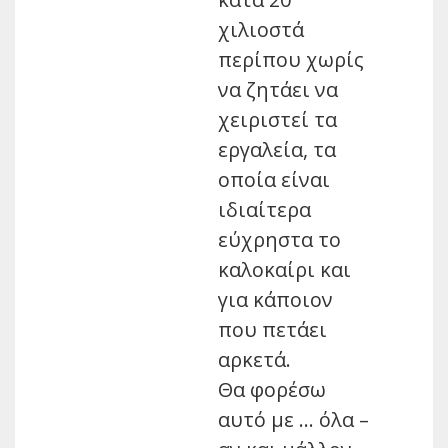
χιλιοστά
περίπου χωρίς
να ζητάει να
χειριστεί τα
εργαλεία, τα
οποία είναι
ιδιαίτερα
εύχρηστα το
καλοκαίρι και
για κάποιον
που πετάει
αρκετά.
Θα φορέσω
αυτό με … όλα –