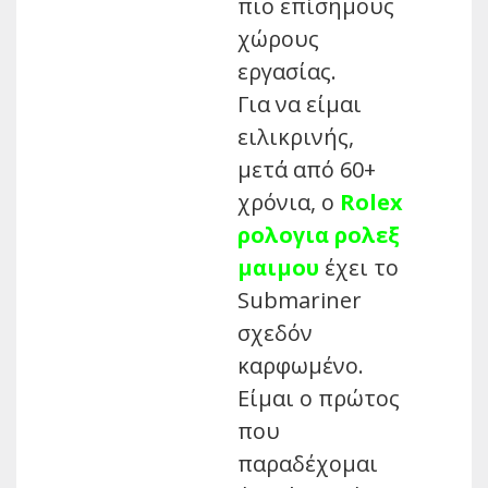
πιο επίσημους
χώρους
εργασίας.
Για να είμαι
ειλικρινής,
μετά από 60+
χρόνια, ο
Rolex
ρολογια ρολεξ
μαιμου
έχει το
Submariner
σχεδόν
καρφωμένο.
Είμαι ο πρώτος
που
παραδέχομαι