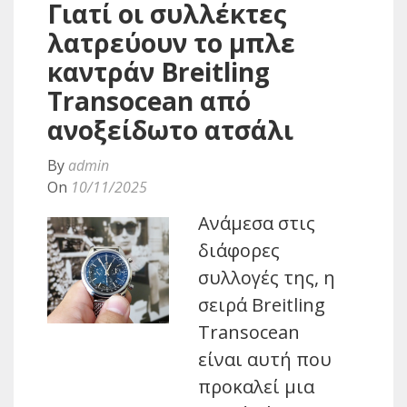
Γιατί οι συλλέκτες
λατρεύουν το μπλε
καντράν Breitling
Transocean από
ανοξείδωτο ατσάλι
By
admin
On
10/11/2025
Ανάμεσα στις
διάφορες
συλλογές της, η
σειρά Breitling
Transocean
είναι αυτή που
προκαλεί μια