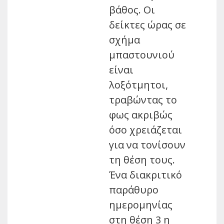
βάθος. Οι
δείκτες ώρας σε
σχήμα
μπαστουνιού
είναι
λοξότμητοι,
τραβώντας το
φως ακριβώς
όσο χρειάζεται
για να τονίσουν
τη θέση τους.
Ένα διακριτικό
παράθυρο
ημερομηνίας
στη θέση 3 η