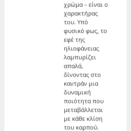
χρώμα – είναι ο
χαρακτήρας
του. Υπό
φυσικό φως, το
εφέ της
ηλιοφάνειας
λαμπυρίζει
απαλά,
δίνοντας στο
καντράν μια
δυναμική
ποιότητα που
μεταβάλλεται
με κάθε κλίση
του καρπού.