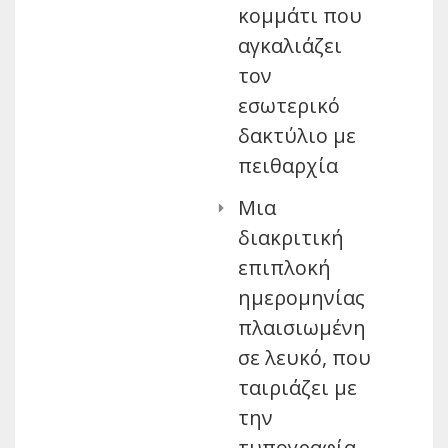
κομμάτι που
αγκαλιάζει
τον
εσωτερικό
δακτύλιο με
πειθαρχία
Μια
διακριτική
επιπλοκή
ημερομηνίας
πλαισιωμένη
σε λευκό, που
ταιριάζει με
την
τυπογραφία