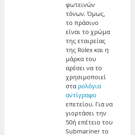
φωτεινών
τόνων. Όμως,
το πράσινο
είναι το χρώμα
της εταιρείας
της Rolex και η
μάρκα του
αρέσει να το
χρησιμοποιεί
στα
ρολόγια
αντίγραφο
επετείου. Για να
γιορτάσει την
50ή επέτειο του
Submariner το