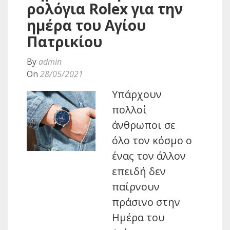
ρολόγια Rolex για την
ημέρα του Αγίου
Πατρικίου
By
admin
On
28/05/2021
Υπάρχουν
πολλοί
άνθρωποι σε
όλο τον κόσμο ο
ένας τον άλλον
επειδή δεν
παίρνουν
πράσινο στην
Ημέρα του