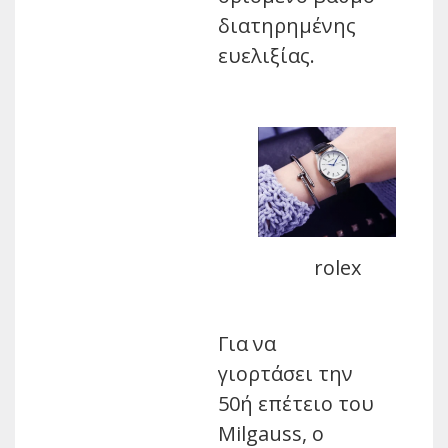
διατηρημένης
ευελιξίας.
rolex
Για να
γιορτάσει την
50ή επέτειο του
Milgauss, ο