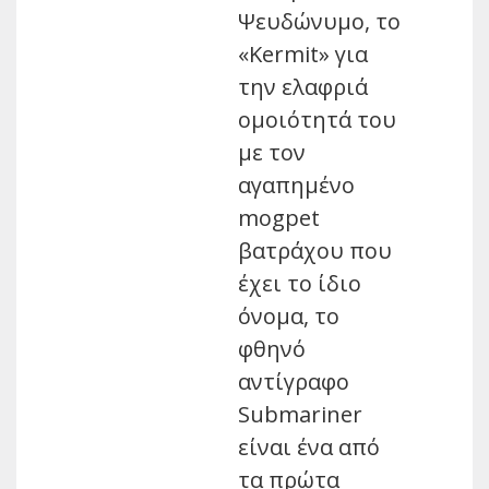
Ψευδώνυμο, το
«Kermit» για
την ελαφριά
ομοιότητά του
με τον
αγαπημένο
mogpet
βατράχου που
έχει το ίδιο
όνομα, το
φθηνό
αντίγραφο
Submariner
είναι ένα από
τα πρώτα