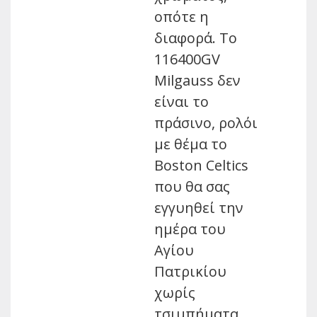
οπότε η
διαφορά. Το
116400GV
Milgauss δεν
είναι το
πράσινο, ρολόι
με θέμα το
Boston Celtics
που θα σας
εγγυηθεί την
ημέρα του
Αγίου
Πατρικίου
χωρίς
τσιμπήματα.