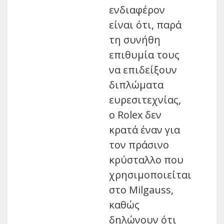
ενδιαφέρον
είναι ότι, παρά
τη συνήθη
επιθυμία τους
να επιδείξουν
διπλώματα
ευρεσιτεχνίας,
ο Rolex δεν
κρατά έναν για
τον πράσινο
κρύσταλλο που
χρησιμοποιείται
στο Milgauss,
καθώς
δηλώνουν ότι