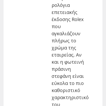
ρολόγια
επετειακής
έκδοσης Rolex
που
αγκαλιάζουν
πλήρως το
χρώμα της
εταιρείας. Αν
και η φωτεινή
πράσινη
στεφάνη είναι
εύκολα το πιο
καθοριστικό
χαρακτηριστικό
του