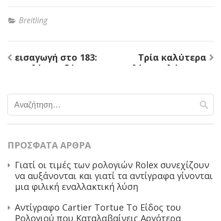
Breitling
εισαγωγή στο 183:
Τρία καλύτερα
Πλοήγηση
ρεπλίκα u-βάρκα
ρεπλίκα ρολόγια με
άρθρων
Radiomir pam00183
δερμάτινο βραχιόλι
για άνδρες
Αναζήτηση
για:
ΠΡΌΣΦΑΤΑ ΆΡΘΡΑ
Γιατί οι τιμές των ρολογιών Rolex συνεχίζουν
να αυξάνονται και γιατί τα αντίγραφα γίνονται
μια φιλική εναλλακτική λύση
Αντίγραφο Cartier Tortue Το Είδος του
Ρολογιού που Καταλαβαίνεις Αργότερα